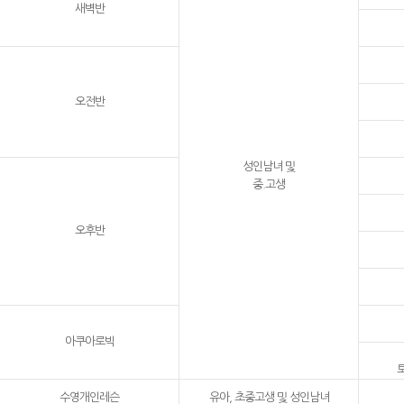
새벽반
오전반
성인남녀 및
중.고생
오후반
아쿠아로빅
토
수영개인레슨
유아, 초중고생 및 성인남녀